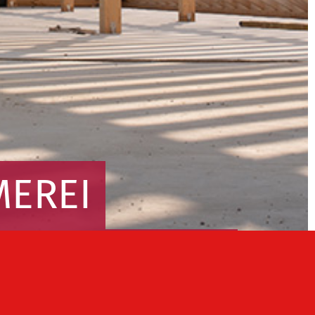
MEREI
u, Holzrahmen­bau
hren »