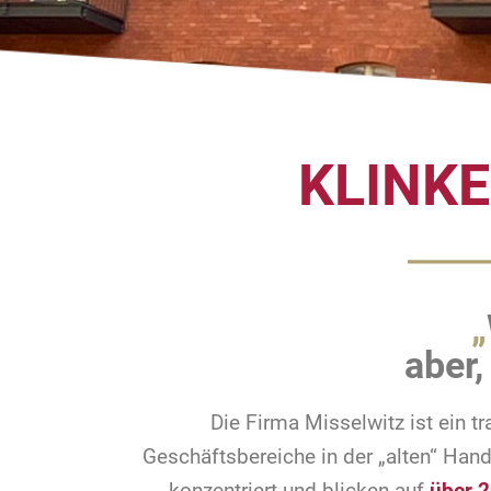
KLINK
„
aber,
Die Firma Misselwitz ist ein tr
Geschäftsbereiche in der „alten“ Hand
konzentriert und blicken auf
über 2