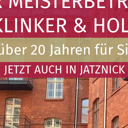
R MEISTERBETR
KLINKER & HO
über 20 Jahren für S
JETZT AUCH IN JATZNICK