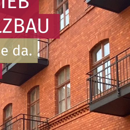
IEB
LZBAU
ie da.