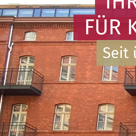
IH
FÜR 
Seit 