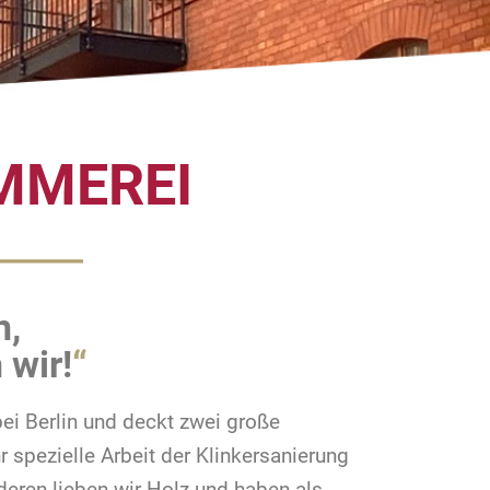
MMEREI
n,
 wir!
“
ei Berlin und deckt zwei große
 spezielle Arbeit der Klinkersanierung
eren lieben wir Holz und haben als